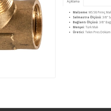
Açıklama
Malzeme
: MS 58 Pirinç M
Salmastra Ölçüsü
: 3/8" 
Bağlantı Ölçüsü
: 3/8" Ba
Menşei
: Türk Malı
Üretici
: Tekin Pres Döküm S