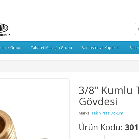
usluk Grubu
Taharet Musluğu Grubu
Salmastra ve Kapaklar
Fason
3/8" Kumlu 
Gövdesi
Marka:
Tekin Pres Döküm
Ürün Kodu:
301