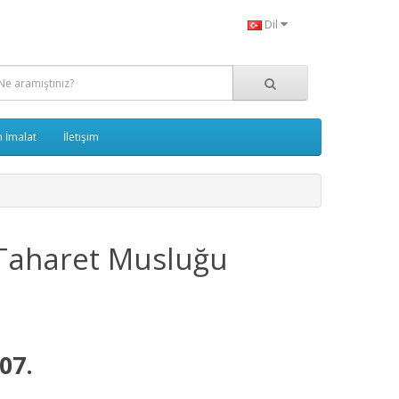
Dil
 İmalat
İletişim
Taharet Musluğu
07.