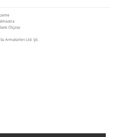
alzeme
Salmastra
ğlantı Ölçüsü
u Armatürleri Ltd. Şti.