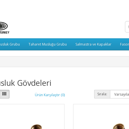
usluk Grubu
Taharet Musluğu Grubu
Salmastra ve Kapaklar
Fason
sluk Gövdeleri
Sırala:
Ürün Karşılaştır (0)