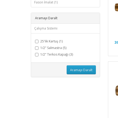
Fason İmalat (1)
Aramayı Daralt
Çalışma Sistemi
25'lik Kartuş (1)
3
1/2" Salmastra (5)
1/2" Terkos Kapağı (3)
Aramayı Daralt