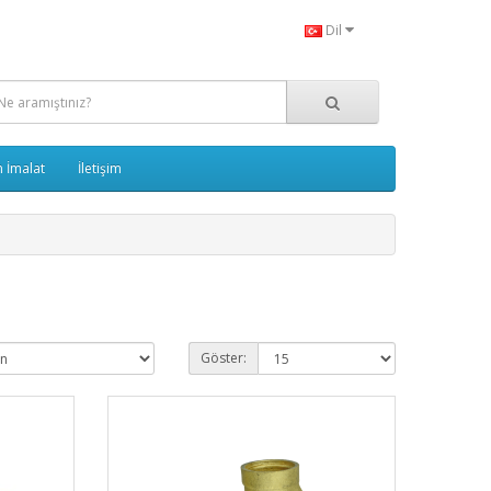
Dil
 İmalat
İletişim
Göster: