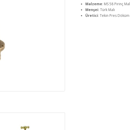
Malzeme
: MS 58 Pirinç M
Menşei
: Türk Malı
Üretici
: Tekin Pres Döküm S