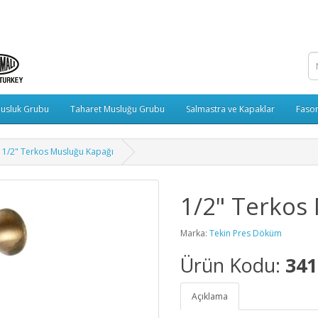
usluk Grubu
Taharet Musluğu Grubu
Salmastra ve Kapaklar
Fason
1/2" Terkos Musluğu Kapağı
1/2" Terkos
Marka:
Tekin Pres Döküm
Ürün Kodu:
341
Açıklama