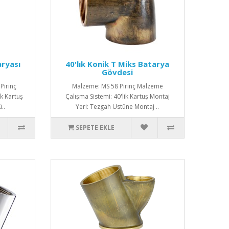
aryası
40'lık Konik T Miks Batarya
Gövdesi
Pirinç
Malzeme: MS 58 Pirinç Malzeme
k Kartuş
Çalışma Sistemi: 40'lik Kartuş Montaj
..
Yeri: Tezgah Üstüne Montaj ..
SEPETE EKLE