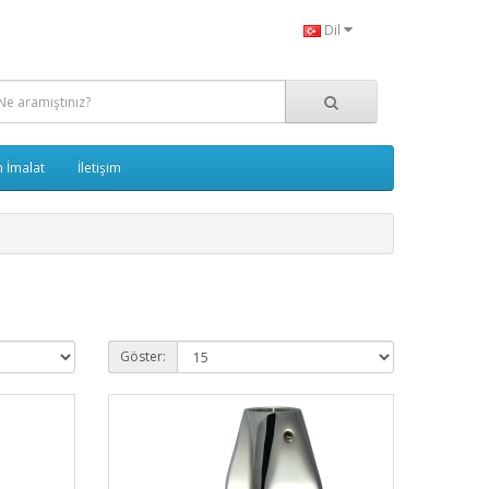
Dil
 İmalat
İletişim
Göster: