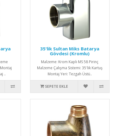
tarya
35'lik Sultan Miks Batarya
Gövdesi (Kromlu)
lzeme
Malzeme: Krom Kaplı MS 58 Pirinç
ş Montaj
Malzeme Çalışma Sistemi: 35'lik Kartuş
j ..
Montaj Yeri: Tezgah Üstü..
SEPETE EKLE