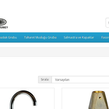
usluk Grubu
Taharet Musluğu Grubu
Salmastra ve Kapaklar
Fason
Sırala: